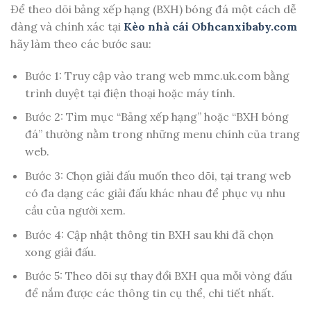
Để theo dõi bảng xếp hạng (BXH) bóng đá một cách dễ
dàng và chính xác tại
Kèo nhà cái Obhcanxibaby.com
hãy làm theo các bước sau:
Bước 1: Truy cập vào trang web mmc.uk.com bằng
trình duyệt tại điện thoại hoặc máy tính.
Bước 2: Tìm mục “Bảng xếp hạng” hoặc “BXH bóng
đá” thường nằm trong những menu chính của trang
web.
Bước 3: Chọn giải đấu muốn theo dõi, tại trang web
có đa dạng các giải đấu khác nhau để phục vụ nhu
cầu của người xem.
Bước 4: Cập nhật thông tin BXH sau khi đã chọn
xong giải đấu.
Bước 5: Theo dõi sự thay đổi BXH qua mỗi vòng đấu
để nắm được các thông tin cụ thể, chi tiết nhất.