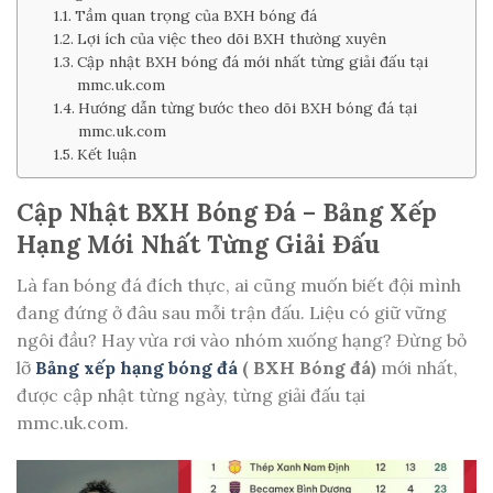
Tầm quan trọng của BXH bóng đá
Lợi ích của việc theo dõi BXH thường xuyên
Cập nhật BXH bóng đá mới nhất từng giải đấu tại
mmc.uk.com
Hướng dẫn từng bước theo dõi BXH bóng đá tại
mmc.uk.com
Kết luận
Cập Nhật BXH Bóng Đá – Bảng Xếp
Hạng Mới Nhất Từng Giải Đấu
Là fan bóng đá đích thực, ai cũng muốn biết đội mình
đang đứng ở đâu sau mỗi trận đấu. Liệu có giữ vững
ngôi đầu? Hay vừa rơi vào nhóm xuống hạng? Đừng bỏ
lỡ
Bảng xếp hạng
bóng đá
( BXH Bóng đá)
mới nhất,
được cập nhật từng ngày, từng giải đấu tại
mmc.uk.com.