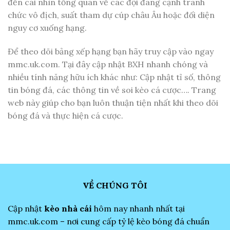
đến cái nhìn tổng quan về các đội đang cạnh tranh
chức vô địch, suất tham dự cúp châu Âu hoặc đối diện
nguy cơ xuống hạng.
Để theo dõi bảng xếp hạng bạn hãy truy cập vào ngay
mmc.uk.com. Tại đây cập nhật BXH nhanh chóng và
nhiều tính năng hữu ích khác như: Cập nhật tỉ số, thông
tin bóng đá, các thông tin về soi kèo cá cược…. Trang
web này giúp cho bạn luôn thuận tiện nhất khi theo dõi
bóng đá và thực hiện cá cược.
VỀ CHÚNG TÔI
Cập nhật
kèo nhà cái
hôm nay nhanh nhất tại
mmc.uk.com – nơi cung cấp tỷ lệ kèo bóng đá chuẩn