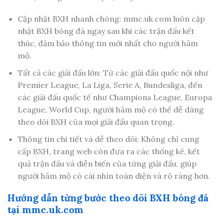
Cập nhật BXH nhanh chóng: mmc.uk.com luôn cập
nhật BXH bóng đá ngay sau khi các trận đấu kết
thúc, đảm bảo thông tin mới nhất cho người hâm
mộ.
Tất cả các giải đấu lớn: Từ các giải đấu quốc nội như
Premier League, La Liga, Serie A, Bundesliga, đến
các giải đấu quốc tế như Champions League, Europa
League, World Cup, người hâm mộ có thể dễ dàng
theo dõi BXH của mọi giải đấu quan trọng.
Thông tin chi tiết và dễ theo dõi: Không chỉ cung
cấp BXH, trang web còn đưa ra các thống kê, kết
quả trận đấu và diễn biến của từng giải đấu, giúp
người hâm mộ có cái nhìn toàn diện và rõ ràng hơn.
Hướng dẫn từng bước theo dõi BXH bóng đá
tại mmc.uk.com