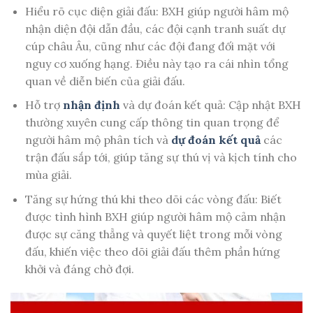
Hiểu rõ cục diện giải đấu: BXH giúp người hâm mộ
nhận diện đội dẫn đầu, các đội cạnh tranh suất dự
cúp châu Âu, cũng như các đội đang đối mặt với
nguy cơ xuống hạng. Điều này tạo ra cái nhìn tổng
quan về diễn biến của giải đấu.
Hỗ trợ
nhận định
và dự đoán kết quả: Cập nhật BXH
thường xuyên cung cấp thông tin quan trọng để
người hâm mộ phân tích và
dự đoán kết quả
các
trận đấu sắp tới, giúp tăng sự thú vị và kịch tính cho
mùa giải.
Tăng sự hứng thú khi theo dõi các vòng đấu: Biết
được tình hình BXH giúp người hâm mộ cảm nhận
được sự căng thẳng và quyết liệt trong mỗi vòng
đấu, khiến việc theo dõi giải đấu thêm phần hứng
khởi và đáng chờ đợi.