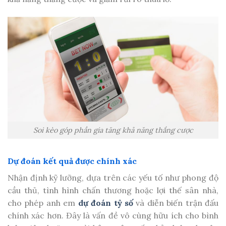
Soi kèo góp phần gia tăng khả năng thắng cược
Dự đoán kết quả được chính xác
Nhận định kỹ lưỡng, dựa trên các yếu tố như phong độ
cầu thủ, tình hình chấn thương hoặc lợi thế sân nhà,
cho phép anh em
dự đoán tỷ số
và diễn biến trận đấu
chính xác hơn. Đây là vấn đề vô cùng hữu ích cho bình