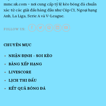
mmc.uk.com – nơi cung cấp tỷ lệ kèo bóng đá chuẩn
xác từ các giải đấu hàng đầu như Cúp C1, Ngoại hạng
Anh, La Liga, Serie A và V-League.
FOLLOW US:
CHUYÊN MỤC
NHẬN ĐỊNH - SOI KÈO
BẢNG XẾP HẠNG
LIVESCORE
LỊCH THI ĐẤU
KẾT QUẢ BÓNG ĐÁ