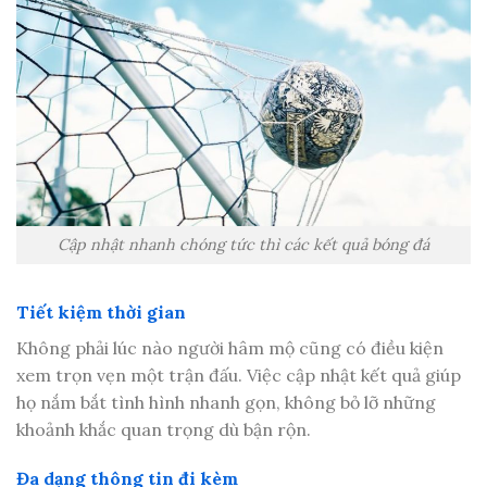
Cập nhật nhanh chóng tức thì các kết quả bóng đá
Tiết kiệm thời gian
Không phải lúc nào người hâm mộ cũng có điều kiện
xem trọn vẹn một trận đấu. Việc cập nhật kết quả giúp
họ nắm bắt tình hình nhanh gọn, không bỏ lỡ những
khoảnh khắc quan trọng dù bận rộn.
Đa dạng thông tin đi kèm