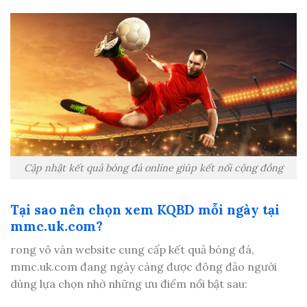
Cập nhật kết quả bóng đá online giúp kết nối cộng đồng
Tại sao nên chọn xem KQBD mỗi ngày tại
mmc.uk.com?
rong vô vàn website cung cấp kết quả bóng đá,
mmc.uk.com đang ngày càng được đông đảo người
dùng lựa chọn nhờ những ưu điểm nổi bật sau: