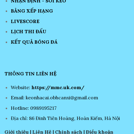
NHẬN ĐỊNH - SOI KÈO
BẢNG XẾP HẠNG
LIVESCORE
LỊCH THI ĐẤU
KẾT QUẢ BÓNG ĐÁ
THÔNG TIN LIÊN HỆ
Website:
https://mmc.uk.com/
Email:
keonhacai.obhcanxi@gmail.com
Hotline: 0989195217
Địa chỉ: 86 Đinh Tiên Hoàng, Hoàn Kiếm, Hà Nội
Giới thiệu
|
Liên Hệ
|
Chính sách
|
Điều khoản