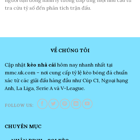
người bạn đồng hành lý tưởng đáp ứng mọi nhu cầu từ
tra cứu tỷ số đến phân tích trận đấu.
VỀ CHÚNG TÔI
Cập nhật
kèo nhà cái
hôm nay nhanh nhất tại
mmc.uk.com – nơi cung cấp tỷ lệ kèo bóng đá chuẩn
xác từ các giải đấu hàng đầu như Cúp C1, Ngoại hạng
Anh, La Liga, Serie A và V-League.
FOLLOW US:
CHUYÊN MỤC