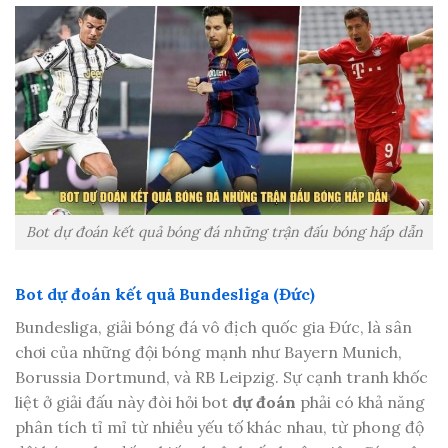
Bot dự đoán kết quả bóng đá những trận đấu bóng hấp dẫn
Bot dự đoán kết quả Bundesliga (Đức)
Bundesliga, giải bóng đá vô địch quốc gia Đức, là sân
chơi của những đội bóng mạnh như Bayern Munich,
Borussia Dortmund, và RB Leipzig. Sự cạnh tranh khốc
liệt ở giải đấu này đòi hỏi bot
dự đoán
phải có khả năng
phân tích tỉ mỉ từ nhiều yếu tố khác nhau, từ phong độ