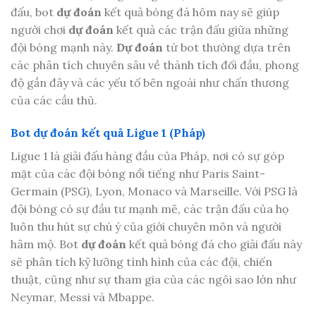
đấu, bot
dự đoán
kết quả bóng đá hôm nay sẽ giúp
người chơi
dự đoán
kết quả các trận đấu giữa những
đội bóng mạnh này.
Dự đoán
từ bot thường dựa trên
các phân tích chuyên sâu về thành tích đối đầu, phong
độ gần đây và các yếu tố bên ngoài như chấn thương
của các cầu thủ.
Bot dự đoán kết quả Ligue 1 (Pháp)
Ligue 1 là giải đấu hàng đầu của Pháp, nơi có sự góp
mặt của các đội bóng nổi tiếng như Paris Saint-
Germain (PSG), Lyon, Monaco và Marseille. Với PSG là
đội bóng có sự đầu tư mạnh mẽ, các trận đấu của họ
luôn thu hút sự chú ý của giới chuyên môn và người
hâm mộ. Bot
dự đoán
kết quả bóng đá cho giải đấu này
sẽ phân tích kỹ lưỡng tình hình của các đội, chiến
thuật, cũng như sự tham gia của các ngôi sao lớn như
Neymar, Messi và Mbappe.