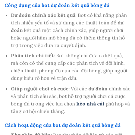
Công dụng của bot dự đoán kết quả bóng đá
Dự đoán chính xác kết quả
: Bot có khả năng phân
tích nhiều yếu tố và sử dụng các thuật toán để
dự
đoán
kết quả một cách chính xác, giúp người chơi
hoặc người hâm mộ bóng đá có thêm thông tin hỗ
trợ trong việc đưa ra quyết định.
Phân tích chi tiết:
Bot không chỉ đưa ra kết quả,
mà còn có thể cung cấp các phân tích về đội hình,
chiến thuật, phong độ của các đội bóng, giúp người
dùng hiểu rõ hơn về trận đấu.
Giúp người chơi cá cược:
Với các
dự đoán
chính xác
và phân tích sâu sắc, bot hỗ trợ người chơi cá cược
bóng đá trong việc lựa chọn
kèo nhà cái
phù hợp và
tăng cơ hội chiến thắng.
Cách hoạt động của bot dự đoán kết quả bóng đá
Thu thập dữ liệu:
Bot thu thập dữ liệu từ các giải