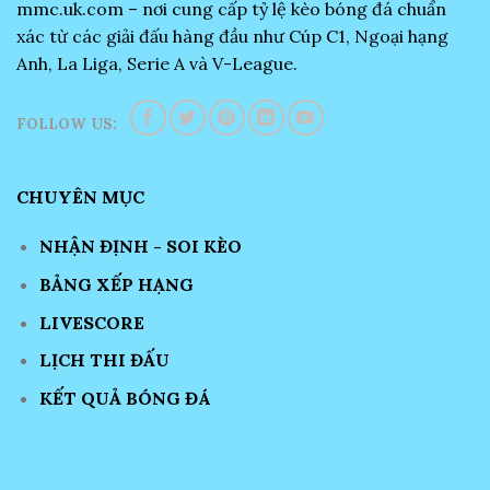
mmc.uk.com – nơi cung cấp tỷ lệ kèo bóng đá chuẩn
xác từ các giải đấu hàng đầu như Cúp C1, Ngoại hạng
Anh, La Liga, Serie A và V-League.
FOLLOW US:
CHUYÊN MỤC
NHẬN ĐỊNH - SOI KÈO
BẢNG XẾP HẠNG
LIVESCORE
LỊCH THI ĐẤU
KẾT QUẢ BÓNG ĐÁ