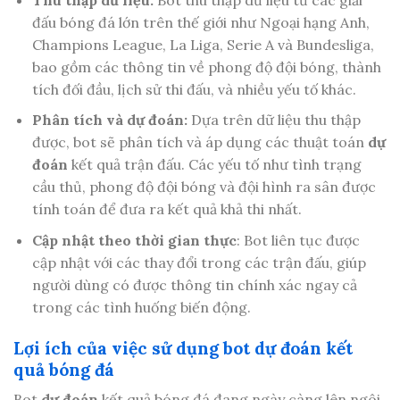
đấu bóng đá lớn trên thế giới như Ngoại hạng Anh,
Champions League, La Liga, Serie A và Bundesliga,
bao gồm các thông tin về phong độ đội bóng, thành
tích đối đầu, lịch sử thi đấu, và nhiều yếu tố khác.
Phân tích và dự đoán:
Dựa trên dữ liệu thu thập
được, bot sẽ phân tích và áp dụng các thuật toán
dự
đoán
kết quả trận đấu. Các yếu tố như tình trạng
cầu thủ, phong độ đội bóng và đội hình ra sân được
tính toán để đưa ra kết quả khả thi nhất.
Cập nhật theo thời gian thực
: Bot liên tục được
cập nhật với các thay đổi trong các trận đấu, giúp
người dùng có được thông tin chính xác ngay cả
trong các tình huống biến động.
Lợi ích của việc sử dụng bot dự đoán kết
quả bóng đá
Bot
dự đoán
kết quả bóng đá đang ngày càng lên ngôi