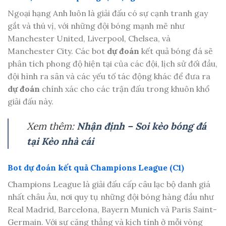
Ngoại hạng Anh luôn là giải đấu có sự cạnh tranh gay
gắt và thú vị, với những đội bóng mạnh mẽ như
Manchester United, Liverpool, Chelsea, và
Manchester City. Các bot
dự đoán
kết quả bóng đá sẽ
phân tích phong độ hiện tại của các đội, lịch sử đối đầu,
đội hình ra sân và các yếu tố tác động khác để đưa ra
dự đoán
chính xác cho các trận đấu trong khuôn khổ
giải đấu này.
Xem thêm:
Nhận định – Soi kèo bóng đá
tại Kèo nhà cái
Bot dự đoán kết quả Champions League (C1)
Champions League là giải đấu cấp câu lạc bộ danh giá
nhất châu Âu, nơi quy tụ những đội bóng hàng đầu như
Real Madrid, Barcelona, Bayern Munich và Paris Saint-
Germain. Với sự căng thẳng và kịch tính ở mỗi vòng