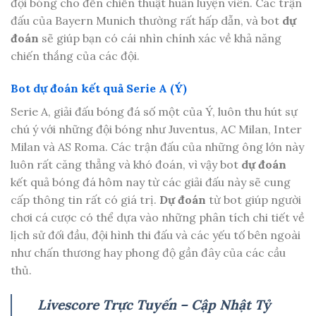
đội bóng cho đến chiến thuật huấn luyện viên. Các trận
đấu của Bayern Munich thường rất hấp dẫn, và bot
dự
đoán
sẽ giúp bạn có cái nhìn chính xác về khả năng
chiến thắng của các đội.
Bot dự đoán kết quả Serie A (Ý)
Serie A, giải đấu bóng đá số một của Ý, luôn thu hút sự
chú ý với những đội bóng như Juventus, AC Milan, Inter
Milan và AS Roma. Các trận đấu của những ông lớn này
luôn rất căng thẳng và khó đoán, vì vậy bot
dự đoán
kết quả bóng đá hôm nay từ các giải đấu này sẽ cung
cấp thông tin rất có giá trị.
Dự đoán
từ bot giúp người
chơi cá cược có thể dựa vào những phân tích chi tiết về
lịch sử đối đầu, đội hình thi đấu và các yếu tố bên ngoài
như chấn thương hay phong độ gần đây của các cầu
thủ.
Livescore Trực Tuyến – Cập Nhật Tỷ